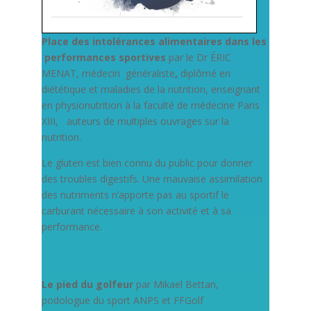
Place des intolérances alimentaires dans les
performances sportives
par le Dr ÉRIC
MENAT, médecin généraliste
,
diplômé en
diététique et maladies de la nutrition, enseignant
en physionutrition à la faculté de médecine Paris
XIII, auteurs de multiples ouvrages sur la
nutrition.
Le gluten est bien connu du public pour donner
des troubles digestifs. Une mauvaise assimilation
des nutriments n’apporte pas au sportif le
carburant nécessaire à son activité et à sa
performance.
Le pied du golfeur
par Mikael Bettan,
podologue du sport ANPS et FFGolf