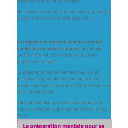
recherches sur les neuro sciences.
Une saison est longue et il faut savoir organisé un
programme en fonction d’objectifs précis.
La préparation mentale pour se créer les
conditions de la performance
par Nathalie
Buchet-Tiffounet, coach certifiée HEC Paris,
préparatrice mentale.
La préparation mentale est devenue un outil
indispensable pour aider les joueurs de haut
niveau mais aussi monsieur tout le monde dans le
cadre de l’entreprise.
Après une définition des habiletés mentales, il
nous est présenté l’outil de personnalité Process
Com.