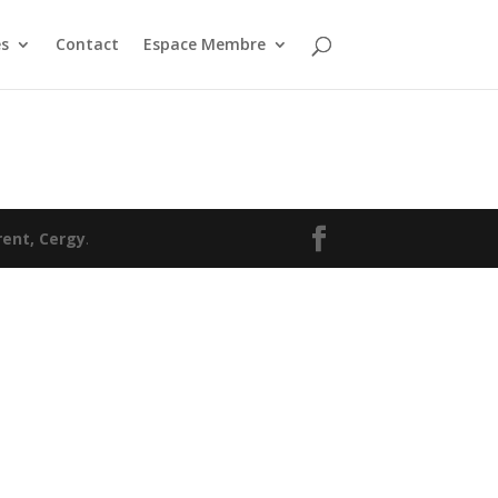
s
Contact
Espace Membre
ent, Cergy
.