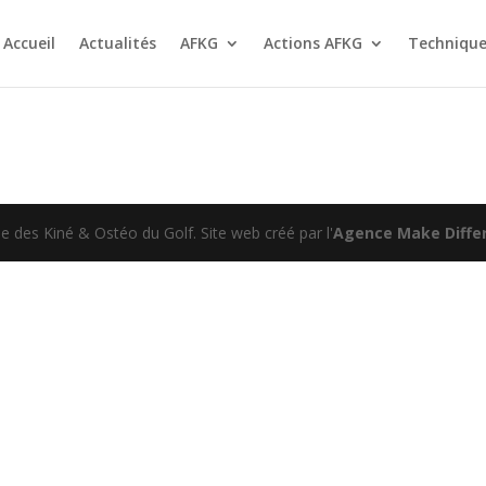
Accueil
Actualités
AFKG
Actions AFKG
Technique
 des Kiné & Ostéo du Golf. Site web créé par l'
Agence Make Differ