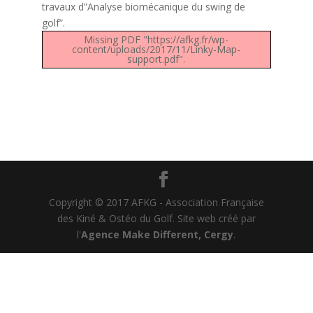
travaux d”Analyse biomécanique du swing de
golf”.
Missing PDF "https://afkg.fr/wp-
content/uploads/2017/11/Linky-Map-
support.pdf".
Copyright © 2017 AFKG - Association Française
des Kiné & Ostéo du Golf. Site web créé par
l'
Agence Make Different, Cergy
.