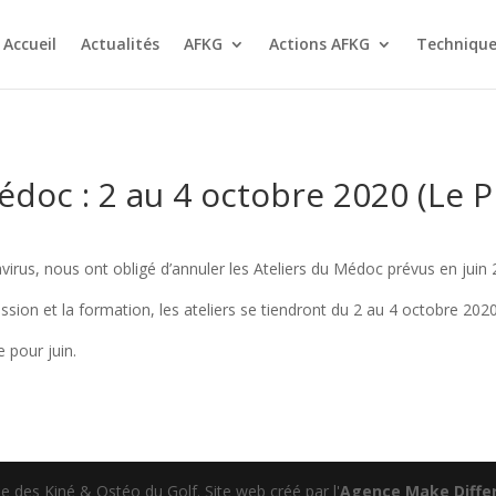
Accueil
Actualités
AFKG
Actions AFKG
Technique
Médoc : 2 au 4 octobre 2020 (Le 
irus, nous ont obligé d’annuler les Ateliers du Médoc prévus en juin
sion et la formation, les ateliers se tiendront du 2 au 4 octobre 2020
 pour juin.
 des Kiné & Ostéo du Golf. Site web créé par l'
Agence Make Differ