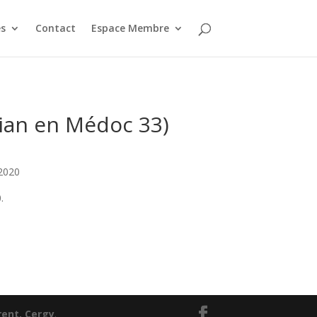
s
Contact
Espace Membre
Pian en Médoc 33)
 2020
.
ent, Cergy
.