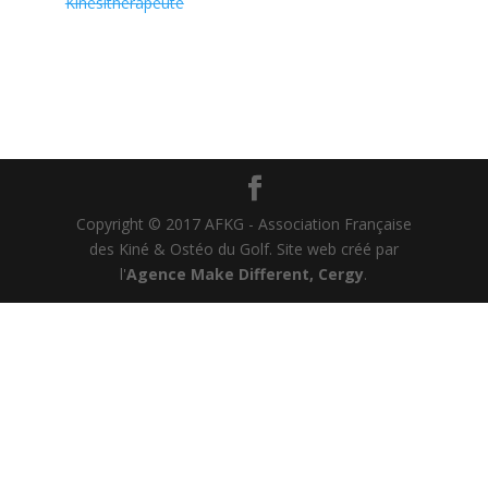
Kinesitherapeute
Copyright © 2017 AFKG - Association Française
des Kiné & Ostéo du Golf. Site web créé par
l'
Agence Make Different, Cergy
.