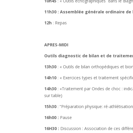
10h45
: « Outils échographiques dans le diag
11h30 : Assemblée générale ordinaire de 
12h
: Repas
APRES-MIDI
Outils diagnostic de bilan et de traitem
13h30
: « Outils de bilan orthopédiques et b
14h10
: « Exercices types et traitement spéc
14h30
: «Traitement par Ondes de choc : indi
sur table)
15h30
: “Préparation physique: ré-athlétisati
16h00 :
Pause
16H30 :
Discussion : Association de ces différe