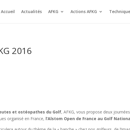
Accueil
Actualités
AFKG
Actions AFKG
Technique
KG 2016
peutes et ostéopathes du Golf
, AFKG, vous propose deux journées
ques organisé en France,
l’Alstom Open de France au Golf National
ulera autour du thème de la « hanche » chez nos golfeurs, de l’image