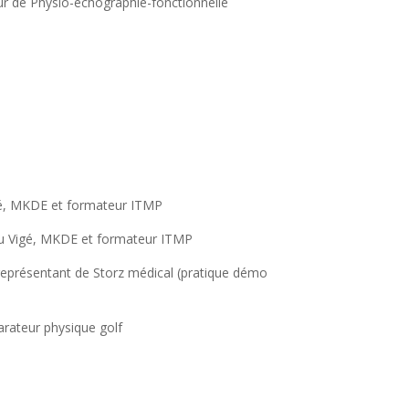
ur de Physio-échographie-fonctionnelle
igé, MKDE et formateur ITMP
ieu Vigé, MKDE et formateur ITMP
 représentant de Storz médical (pratique démo
arateur physique golf