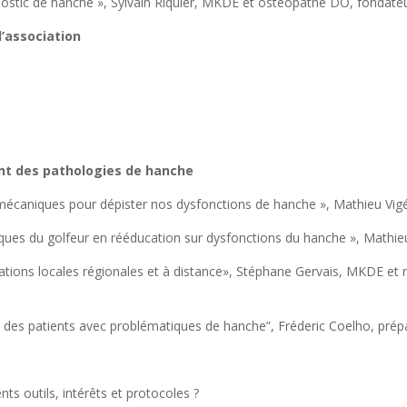
nostic de hanche », Sylvain Riquier, MKDE et ostéopathe DO, fondate
l’association
ent des pathologies de hanche
iomécaniques pour dépister nos dysfonctions de hanche », Mathieu V
ifiques du golfeur en rééducation sur dysfonctions du hanche », Math
cations locales régionales et à distance», Stéphane Gervais, MKDE et
on des patients avec problématiques de hanche”, Fréderic Coelho, prép
nts outils, intérêts et protocoles ?