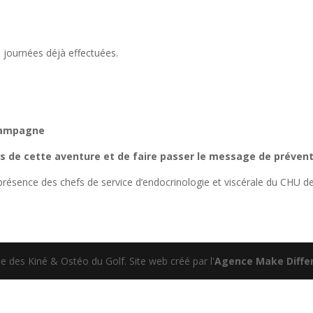
journées déjà effectuées.
 Campagne
s de cette aventure et de faire passer le message de préventi
présence des chefs de service d’endocrinologie et viscérale du CHU d
 des Kiné & Ostéo du Golf. Site web créé par l'
Agence Make Differ